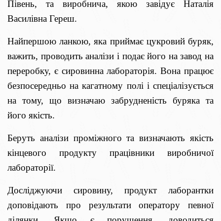
Півень, та виробнича, якою завідує Наталія
Василівна Гереш.
Найпершою ланкою, яка приймає цукровий буряк,
важить, проводить аналізи і подає його на завод на
переробку, є сировинна лабораторія. Вона працює
безпосередньо на кагатному полі і спеціалізується
на тому, що визначаю забрудненість буряка та
його якість.
Беруть аналізи проміжного та визначають якість
кінцевого продукту працівники виробничої
лабораторії.
Досліджуючи сировину, продукт лаборантки
доповідають про результати оператору певної
ділянки. Якщо є порушення, доводиться